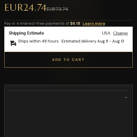
EUR24.74
EUR73.74
Pay in 4 interest-free payments of
$6.18
Learn more
Shipping Estimate
USA
Change
Ships within 48 hours · Estimated delivery
Aug 8
-
Aug 13
ADD TO CART
Description
PROXIMITÉ
• Capacité de 50 litres
25928-06 est recommandé
De série sur les modèles à partir de 2014 équipés d'un klaxon
latéral