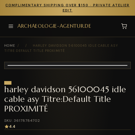
COMPLIMENTARY SHIPPING OVER $150 · PRIVATE ATELIER
EDIT
ARCHAEOLOGIE-AGENTUR.DE
HOME
/
/
HARLEY DAVIDSON 56100045 IDLE CABLE ASY
TITRE:DEFAULT TITLE PROXIMITÉ
harley davidson 56100045 idle
cable asy Titre:Default Title
PROXIMITÉ
SKU: 36178784702
4.4