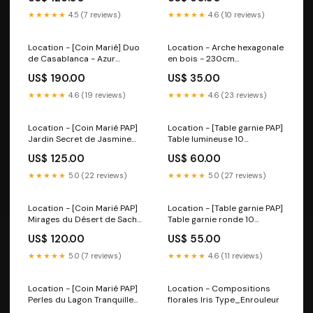
★★★★★
4.5 (7 reviews)
★★★★★
4.6 (10 reviews)
Location - [Coin Marié] Duo
Location - Arche hexagonale
de Casablanca - Azur
en bois - 230cm
Taille_80cm
Diamètre_300cm
US$ 190.00
US$ 35.00
★★★★★
4.6 (19 reviews)
★★★★★
4.6 (23 reviews)
Location - [Coin Marié PAP]
Location - [Table garnie PAP]
Jardin Secret de Jasmine
Table lumineuse 10
Options:Avec tableau de
personnes - Noces de Perle
US$ 125.00
US$ 60.00
bienvenue
type_mur de fleurs
★★★★★
5.0 (22 reviews)
★★★★★
5.0 (27 reviews)
Location - [Coin Marié PAP]
Location - [Table garnie PAP]
Mirages du Désert de Sacha
Table garnie ronde 10
Options:Avec tableau et
personnes - Odyssée
US$ 120.00
US$ 55.00
podium
Opulente Diamètre_300cm
★★★★★
5.0 (7 reviews)
★★★★★
4.6 (11 reviews)
Location - [Coin Marié PAP]
Location - Compositions
Perles du Lagon Tranquille
florales Iris Type_Enrouleur
Options:Avec tableau et