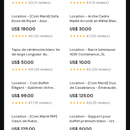
★★★★★
4.3 (11 reviews)
★★★★★
4.3 (9 reviews)
Location - [Coin Marié] Sofa
Location - Arche Cadre
Rose de Riyad - Azur
Maille Arrondi en Métal Blanc
Type_Housse de chaise
210cm CM_sofa-tentation
US$ 190.00
US$ 30.00
★★★★★
4.0 (22 reviews)
★★★★★
4.1 (20 reviews)
Tapis de cérémonie blanc 1m
Location - Barre lumineuse
de large Longueur du
42W Contenance_5L
tapis:30m
US$ 50.00
US$ 10.00
★★★★★
4.9 (24 reviews)
★★★★★
4.5 (29 reviews)
Location - Coin Buffet
Location - [Coin Marié] Duo
Élégant - Sublimez Votre
de Casablanca - Émeraude
Réception avec Raffinement
Type_personnalisation
US$ 99.00
US$ 125.00
Taille du buffet:Buffet XXL -
150 personnes
★★★★★
4.7 (19 reviews)
★★★★★
4.4 (25 reviews)
Location - [Coin Marié PAP]
Location - Support pour
Oasis de Rubis
buffet premium blanc - lot
Contenance_15L
de 5 Type_Table basse
US$ 125.00
US$ 50.00