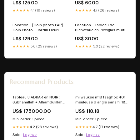
US$ 125.00
US$ 60.00
podium
★★★★★
4.1 (19 reviews)
★★★★★
4.7 (26 reviews)
Location - [Coin photo PAP]
Location - Tableau de
Coin Photo - Jardin Fleuri -
Bienvenue en Plexiglas multi
avec variété de fleurs
formats Format:Rond -
US$ 129.00
US$ 30.00
blanches Type_Radiateur
50cm diamètre
★★★★★
5.0 (25 reviews)
★★★★★
5.0 (22 reviews)
Recommand Products
Tableau 3 ADKAR en NOIR :
milwaukee m18 fsag115x 401
Subhanallah + Alhamdulillah
meuleuse d angle sans fil 18
+ Allahu Akbar (3D)
v 115 mm brushless 1x
US$ 175000.00
US$ 118.18
batterie 4 0 ah sans
chargeur C - B-Ware [30%]
Min. order: 1 piece
Min. order: 1 piece
4.2 (23 reviews)
4.7 (17 reviews)
★★★★★
★★★★★
Sold :
Login>>
Sold :
Login>>