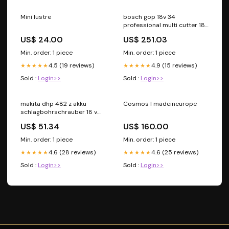
Mini lustre
bosch gop 18v 34
professional multi cutter 18
v starlock plus 2 batteries
US$ 24.00
US$ 251.03
procore 5 5 ah chargeur C -
c.geyer
Min. order: 1 piece
Min. order: 1 piece
4.5 (19 reviews)
4.9 (15 reviews)
★★★★★
★★★★★
Sold :
Login>>
Sold :
Login>>
makita dhp 482 z akku
Cosmos I madeineurope
schlagbohrschrauber 18 v
62 nm solo herstellergepruft
US$ 51.34
US$ 160.00
uberholt 1 Markierung TIMM
Min. order: 1 piece
Min. order: 1 piece
4.6 (28 reviews)
4.6 (25 reviews)
★★★★★
★★★★★
Sold :
Login>>
Sold :
Login>>