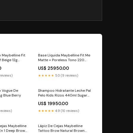
Maybelline Fit
Base Líquida Maybelline Fit Me
 Beige 12g
Matte + Poreless Tono 220
Tratamiento Vegano
0
US$ 25950.00
 reviews)
★★★★★
5.0 (9 reviews)
o Vogue De
Shampoo Hidratante Leche Pal
1g Blue Berry
Pelo Kids Rizos 440ml Sugar
Lift
0
US$ 19950.00
 reviews)
★★★★★
4.9 (10 reviews)
ejas Maybelline
Lápiz De Cejas Maybelline
En 1 Deep Brow
Tattoo Brow Natural Brown