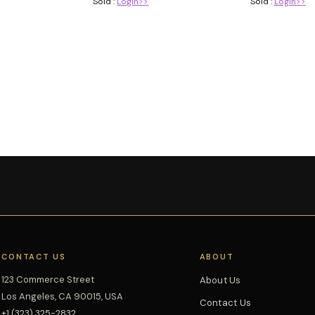
Sold :
Login>>
Sold :
Login>>
CONTACT US
ABOUT
123 Commerce Street
About Us
Los Angeles, CA 90015, USA
Contact Us
+1 (323) 325-2832