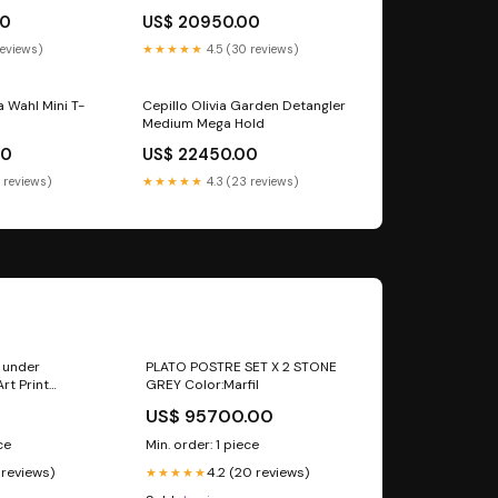
Wella
00
US$ 20950.00
reviews)
★★★★★
4.5 (30 reviews)
a Wahl Mini T-
Cepillo Olivia Garden Detangler
a
Medium Mega Hold
00
US$ 22450.00
 reviews)
★★★★★
4.3 (23 reviews)
 under
PLATO POSTRE SET X 2 STONE
rt Print
GREY Color:Marfil
US$ 95700.00
ce
Min. order: 1 piece
1 reviews)
4.2 (20 reviews)
★★★★★