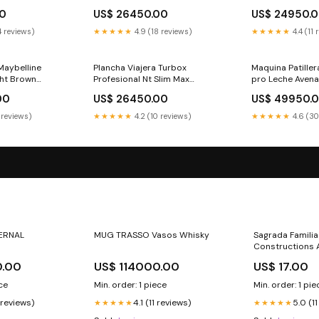
g Cubre Canas
FB-Medium
Facial Roller
00
US$ 26450.00
US$ 24950.
4 reviews)
★★★★★
4.9 (18 reviews)
★★★★★
4.4 (11 
Maybelline
Plancha Viajera Turbox
Maquina Patiller
ght Brown
Profesional Nt Slim Max
pro Leche Aven
wellaplex
00
US$ 26450.00
US$ 49950.
 reviews)
★★★★★
4.2 (10 reviews)
★★★★★
4.6 (30
ERNAL
MUG TRASSO Vasos Whisky
Sagrada Familia
Constructions A
Size:23x23
0.00
US$ 114000.00
US$ 17.00
ece
Min. order: 1 piece
Min. order: 1 pie
 reviews)
4.1 (11 reviews)
5.0 (1
★★★★★
★★★★★