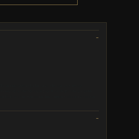
 Mis amigosSin duda, uno de los primeros
, muecos y dems objetos a lo largo de su vida
pa Cultivo de habilidades: desarrollo emocional,