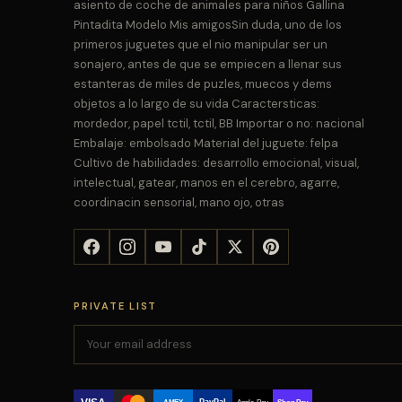
asiento de coche de animales para niños Gallina
Pintadita Modelo Mis amigosSin duda, uno de los
primeros juguetes que el nio manipular ser un
sonajero, antes de que se empiecen a llenar sus
estanteras de miles de puzles, muecos y dems
objetos a lo largo de su vida Caractersticas:
mordedor, papel tctil, tctil, BB Importar o no: nacional
Embalaje: embolsado Material del juguete: felpa
Cultivo de habilidades: desarrollo emocional, visual,
intelectual, gatear, manos en el cerebro, agarre,
coordinacin sensorial, mano ojo, otras
PRIVATE LIST
VISA