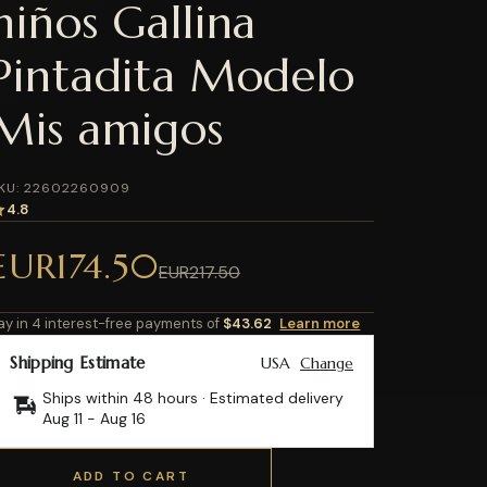
niños Gallina
Pintadita Modelo
Mis amigos
KU: 22602260909
4.8
EUR174.50
EUR217.50
ay in 4 interest-free payments of
$43.62
Learn more
Shipping Estimate
USA
Change
Ships within 48 hours · Estimated delivery
Aug 11
-
Aug 16
ADD TO CART